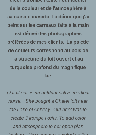
de la couleur et de l'atmosphère à
sa cuisine ouverte. Le décor que j'ai
peint sur les carreaux faits à la main
est dérivé des photographies
préférées de mes clients. La palette
de couleurs correspond au bois de
la structure du toit ouvert et au
turquoise profond du magnifique
lac.
Our client is an outdoor active medical
nurse. She bought a Chalet loft near
the Lake of Annecy. Our brief was to
create 3 trompe l’œils. To add color
and atmosphere to her open plan
kitchen. The scenery I painted on the