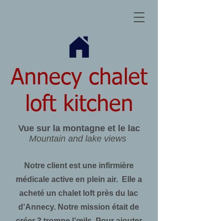
Annecy chalet
loft kitchen
Vue sur la montagne et le lac
Mountain and lake views
Notre client est une infirmière
médicale active en plein air. Elle a
acheté un chalet loft près du lac
d'Annecy. Notre mission était de
créer 3 trompe l’œils. Pour ajouter